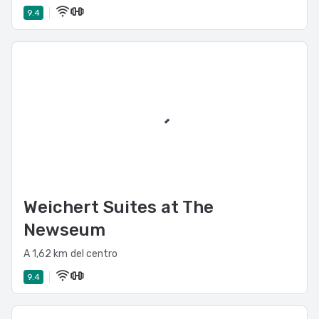
9.4
Global Luxury Suites at The Convention Center se ubica
en Washington, en la zona de Centro de la ciudad de
Washington D.C., a 10 minutos a pie de Estadio Capital One
Arena y Instituto Smithsonian. Hospédate en este
departamento y estarás a 0,6 km de Centro de
convenciones Washington D.C., así como a 0,7 km de
Museo de Arte Americano Smithsonian.
Weichert Suites at The
Newseum
A 1,62 km del centro
9.4