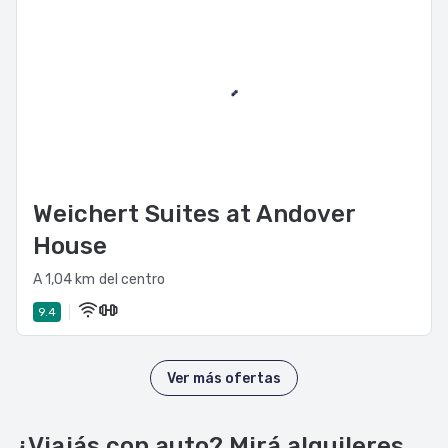
Weichert Suites at Andover
House
A 1,04 km del centro
9.4
Ver más ofertas
¿Viajás con auto? Mirá alquileres