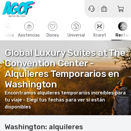
aslados
Asistencias
Disney
Universal
Xcaret
Rentas
Global Luxury Suites at The
Convention Center -
Alquileres Temporarios en
Washington
Encontramos alquileres temporarios increíbles para
tu viaje - Elegí tus fechas para ver si están
disponibles
Washington: alquileres